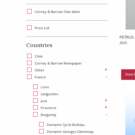
Corney & Barrow Own label
Price List
PETRUS 
2025
Countries
Chile
Corney & Barrow Newspaper
+
Other
View 
-
France
Loire
Languedoc
+
Jura
+
Provence
-
Burgundy
Domaine Cyrot-Buthiau
Domaine Georges Glantenay