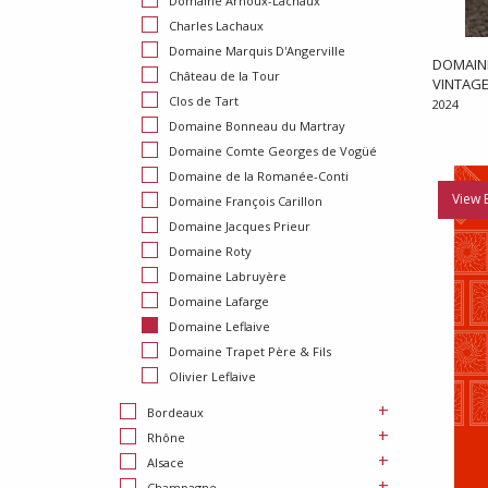
Domaine Arnoux-Lachaux
Charles Lachaux
Domaine Marquis D'Angerville
DOMAIN
Château de la Tour
VINTAGE
Clos de Tart
2024
Domaine Bonneau du Martray
Domaine Comte Georges de Vogüé
Domaine de la Romanée-Conti
View 
Domaine François Carillon
Domaine Jacques Prieur
Domaine Roty
Domaine Labruyère
Domaine Lafarge
Domaine Leflaive
Domaine Trapet Père & Fils
Olivier Leflaive
+
Bordeaux
+
Rhône
+
Alsace
+
Champagne