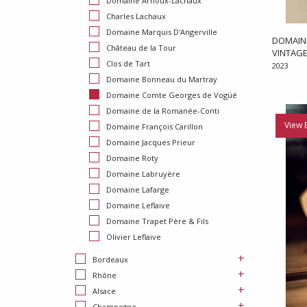
Domaine Arnoux-Lachaux
Charles Lachaux
Domaine Marquis D'Angerville
DOMAIN
Château de la Tour
VINTAGE
Clos de Tart
2023
Domaine Bonneau du Martray
Domaine Comte Georges de Vogüé
Domaine de la Romanée-Conti
View 
Domaine François Carillon
Domaine Jacques Prieur
Domaine Roty
Domaine Labruyère
Domaine Lafarge
Domaine Leflaive
Domaine Trapet Père & Fils
Olivier Leflaive
+
Bordeaux
+
Rhône
+
Alsace
+
Champagne