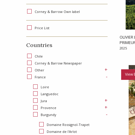
Corney & Barrow Own label
Price List
OLIVIER 
PRIMEU
Countries
2025
Chile
Corney & Barrow Newspaper
+
Other
View 
-
France
Loire
Languedoc
+
Jura
+
Provence
-
Burgundy
Domaine Rossignol-Trapet
Domaine de l'Arlot